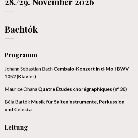
28./29. November 2026
Bachtók
Programm
Johann Sebastian Bach
Cembalo-Konzert in d-Moll BWV
1052 (Klavier)
Maurice Ohana
Quatre Études chorégraphiques (n° 30)
Béla Bartók
Musik für Saiteninstrumente, Perkussion
und Celesta
Leitung